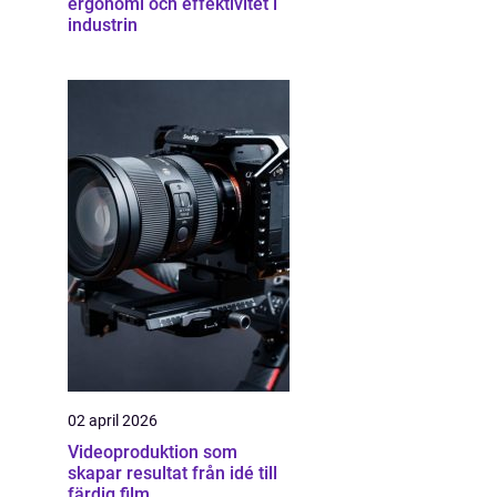
ergonomi och effektivitet i
industrin
02 april 2026
Videoproduktion som
skapar resultat från idé till
färdig film