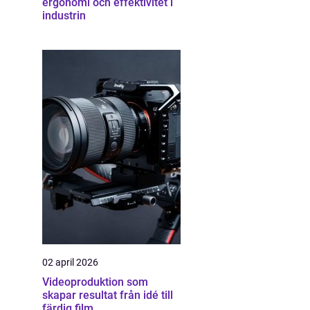
ergonomi och effektivitet i
industrin
02 april 2026
Videoproduktion som
skapar resultat från idé till
färdig film