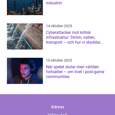
industrin
14 oktober 2025
Cyberattacker mot kritisk
infrastruktur: Ström, vatten,
transport – och hur vi skyddar
dem
10 oktober 2025
När spelet slutar men världen
fortsätter – om livet i post-game
communities
Adress