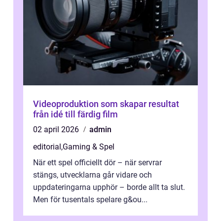
Videoproduktion som skapar resultat
från idé till färdig film
02 april 2026
admin
editorial
,
Gaming & Spel
När ett spel officiellt dör – när servrar
stängs, utvecklarna går vidare och
uppdateringarna upphör – borde allt ta slut.
Men för tusentals spelare g&ou...