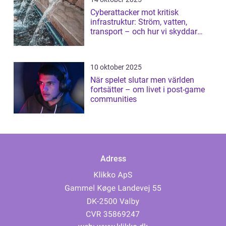
Cyberattacker mot kritisk
infrastruktur: Ström, vatten,
transport – och hur vi skyddar
dem
10 oktober 2025
När spelet slutar men världen
fortsätter – om livet i post-game
communities
Adress