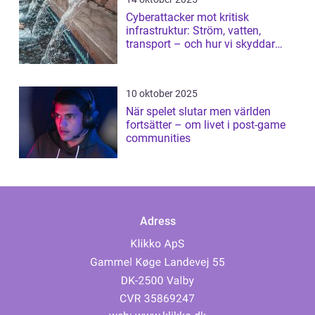
Cyberattacker mot kritisk
infrastruktur: Ström, vatten,
transport – och hur vi skyddar
dem
10 oktober 2025
När spelet slutar men världen
fortsätter – om livet i post-game
communities
Adress