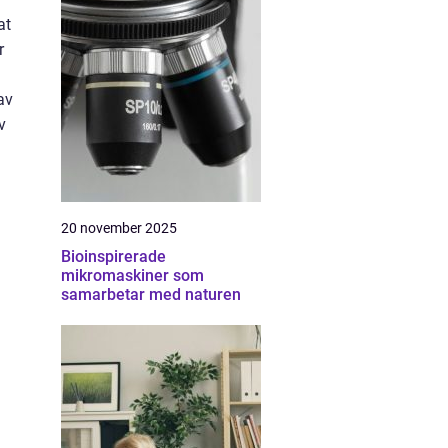
at
r
av
v
20 november 2025
Bioinspirerade
mikromaskiner som
samarbetar med naturen