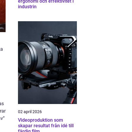
ergonomi och effektivitet i
industrin
ka
as
rar
02 april 2026
av”
Videoproduktion som
skapar resultat från idé till
färdig film