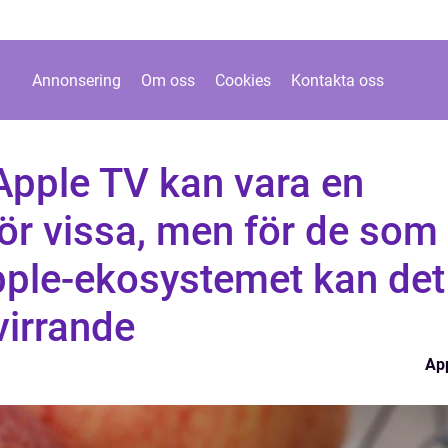
Annonsering
Om oss
Cookies
Kontakta oss
Apple TV kan vara en
för vissa, men för de som
pple-ekosystemet kan det
virrande
Ap