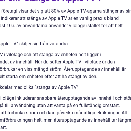
 företag] visar det sig att 80% av Apple TV-ägarna stänger av si
 indikerar att stänga av Apple TV är en vanlig praxis bland
st 10% av användarna använder viloläge istället för att helt
ple TV” skiljer sig från varandra:
 i viloläge och att stänga av enheten helt ligger i
et av innehåll. När du sätter Apple TV i viloläge är den
förbrukar en viss mängd ström. Återupptagande av innehåll är
elt starta om enheten efter att ha stängt av den.
kdelar med olika ”stänga av Apple TV”:
viloläge inkluderar snabbare återupptagande av innehåll och stö
 till användning utan att vänta på en fullständig omstart.
 att förbruka ström och kan påverka månatliga elräkningar. Att
mförbrukningen helt, men återupptagande av innehåll tar längre
art.