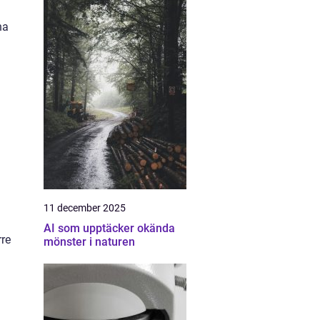
na
11 december 2025
AI som upptäcker okända
rre
mönster i naturen