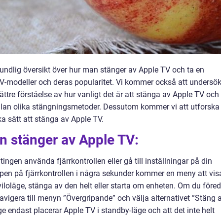
rundlig översikt över hur man stänger av Apple TV och ta en
 TV-modeller och deras popularitet. Vi kommer också att undersö
ättre förståelse av hur vanligt det är att stänga av Apple TV och
ellan olika stängningsmetoder. Dessutom kommer vi att utforska
ka sätt att stänga av Apple TV.
n stänger av Apple TV:
ngen använda fjärrkontrollen eller gå till inställningar på din
en på fjärrkontrollen i några sekunder kommer en meny att vis
viloläge, stänga av den helt eller starta om enheten. Om du föred
vigera till menyn ”Övergripande” och välja alternativet ”Stäng 
läge endast placerar Apple TV i standby-läge och att det inte helt