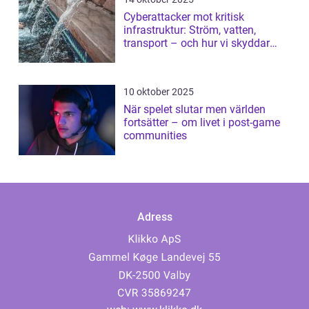
Cyberattacker mot kritisk
infrastruktur: Ström, vatten,
transport – och hur vi skyddar
dem
10 oktober 2025
När spelet slutar men världen
fortsätter – om livet i post-game
communities
Adress