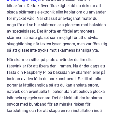
bildskärm. Detta kräver försiktighet då du riskerar att
skada skärmens elektronik eller kablar om du använder
för mycket våld. När chassit är avlägsnat mäter du
noga för att se hur skärmen ska placeras mot baksidan
av spegelglaset. Det är ofta en fördel att montera
skärmen så nära glaset som möjligt för att undvika
skuggbildning när texten lyser igenom, men var försiktig
så att glaset inte trycks mot skärmens känsliga yta.
När skärmen sitter på plats använder du lim eller
fästvinklar för att fixera den i ramen. Nu är det dags att
fästa din Raspberry Pi på baksidan av skärmen eller på
insidan av den låda du har konstruerat. Se till att alla
portar är lättillgängliga så att du kan ansluta ström,
nätverk och eventuella tillbehör utan att behöva plocka
isär hela spegeln senare. Det är klokt att dra kablarna
snyggt med buntband för att minska risken för
kortslutning och för att skapa en ren installation inuti