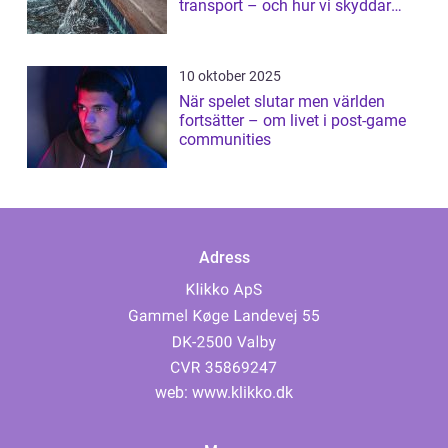
transport – och hur vi skyddar
dem
10 oktober 2025
När spelet slutar men världen
fortsätter – om livet i post-game
communities
Adress
web:
www.klikko.dk