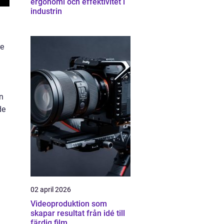
ergonomi och effektivitet i
industrin
re
n
de
02 april 2026
Videoproduktion som
skapar resultat från idé till
färdig film