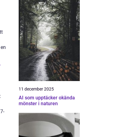
tt
 en
7
11 december 2025
t
AI som upptäcker okända
mönster i naturen
 7-