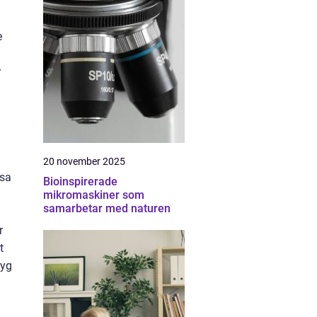
e
r
20 november 2025
ssa
Bioinspirerade
mikromaskiner som
samarbetar med naturen
r
t
tyg