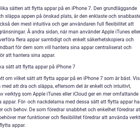
olika sätten att flytta appar på en iPhone 7. Den grundläggande
ch släppa appen på önskad plats, är den enklaste och snabbast
ckså den mest intuitiva och ger användaren full flexibilitet att
ränsningar. Å andra sidan, när man använder Apple iTunes elle
överföra flera appar samtidigt och enkelt säkerhetskopiera och
ndbart för dem som vill hantera sina appar centraliserat och
r att hantera sina appar.
ka sätt att flytta appar på iPhone 7
att om vilket sätt att flytta appar på en iPhone 7 som är bäst. Vi
ed att dra och släppa, eftersom det är enkelt och intuitivt,
v verktyg som Apple iTunes eller iCloud ger en mer omfattande
a appar. För- och nackdelarna med dessa sätt att flytta appar ha
r och behov. De som föredrar snabbhet och enkelhet föredrar at
höver mer funktioner och flexibilitet föredrar att använda verk
flytta appar.