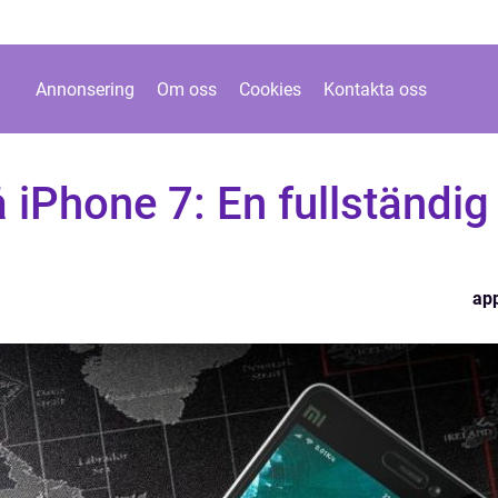
Annonsering
Om oss
Cookies
Kontakta oss
å iPhone 7: En fullständig
ap