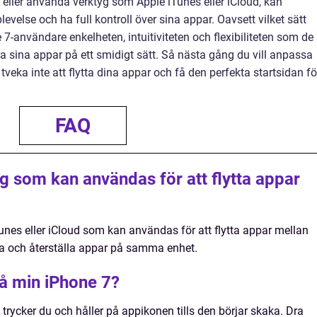
 eller använda verktyg som Apple iTunes eller iCloud, kan
velse och ha full kontroll över sina appar. Oavsett vilket sätt
e 7-användare enkelheten, intuitiviteten och flexibiliteten som de
a sina appar på ett smidigt sätt. Så nästa gång du vill anpassa
 tveka inte att flytta dina appar och få den perfekta startsidan fö
FAQ
g som kan användas för att flytta appar
unes eller iCloud som kan användas för att flytta appar mellan
era och återställa appar på samma enhet.
på min iPhone 7?
 trycker du och håller på appikonen tills den börjar skaka. Dra