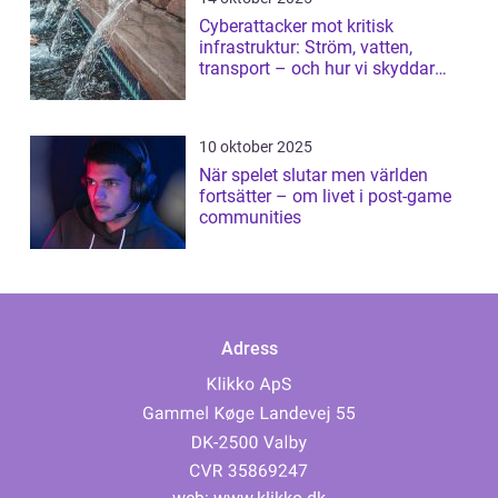
Cyberattacker mot kritisk
infrastruktur: Ström, vatten,
transport – och hur vi skyddar
dem
10 oktober 2025
När spelet slutar men världen
fortsätter – om livet i post-game
communities
Adress