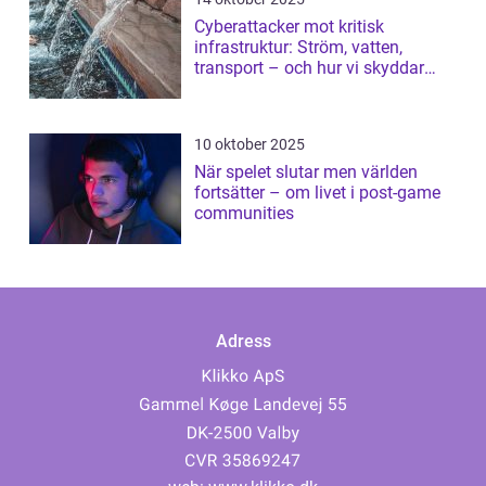
Cyberattacker mot kritisk
infrastruktur: Ström, vatten,
transport – och hur vi skyddar
dem
10 oktober 2025
När spelet slutar men världen
fortsätter – om livet i post-game
communities
Adress