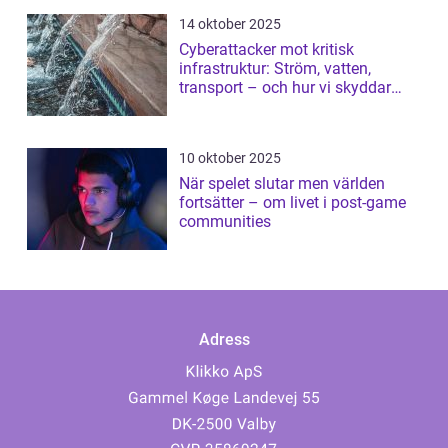
14 oktober 2025
Cyberattacker mot kritisk
infrastruktur: Ström, vatten,
transport – och hur vi skyddar
dem
10 oktober 2025
När spelet slutar men världen
fortsätter – om livet i post-game
communities
Adress