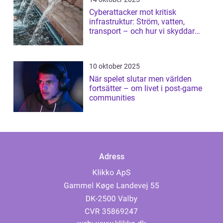
Cyberattacker mot kritisk
infrastruktur: Ström, vatten,
transport – och hur vi skyddar
dem
10 oktober 2025
När spelet slutar men världen
fortsätter – om livet i post-game
communities
Adress