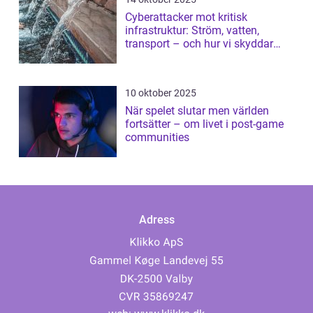
Cyberattacker mot kritisk
infrastruktur: Ström, vatten,
transport – och hur vi skyddar
dem
10 oktober 2025
När spelet slutar men världen
fortsätter – om livet i post-game
communities
Adress