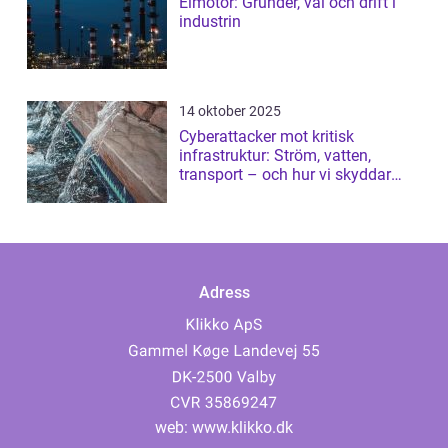
Elmotor: Grunder, val och drift i
industrin
14 oktober 2025
Cyberattacker mot kritisk
infrastruktur: Ström, vatten,
transport – och hur vi skyddar
dem
Adress
web:
www.klikko.dk