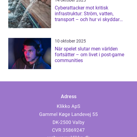
14 oktober 2025
Cyberattacker mot kritisk
infrastruktur: Ström, vatten,
transport – och hur vi skyddar
dem
10 oktober 2025
När spelet slutar men världen
fortsätter – om livet i post-game
communities
Adress