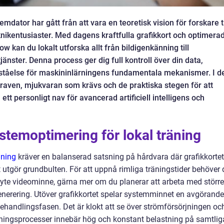
mdator har gått från att vara en teoretisk vision för forskare ti
 teknikentusiaster. Med dagens kraftfulla grafikkort och optimera
 kan du lokalt utforska allt från bildigenkänning till
nster. Denna process ger dig full kontroll över din data,
rståelse för maskininlärningens fundamentala mekanismer. I d
kraven, mjukvaran som krävs och de praktiska stegen för att
 ett personligt nav för avancerad artificiell intelligens och
temoptimering för lokal träning
äning
kräver en balanserad satsning på hårdvara där grafikkorte
utgör grundbulten. För att uppnå rimliga träningstider behöver 
te videominne, gärna mer om du planerar att arbeta med större
enerering. Utöver grafikkortet spelar systemminnet en avgörande
rbehandlingsfasen. Det är klokt att se över strömförsörjningen oc
räningsprocesser innebär hög och konstant belastning på samtlig