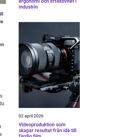
ergonomi och effektivitet i
industrin
ll
de
en
ts
du
02 april 2026
Videoproduktion som
h
skapar resultat från idé till
a
färdig film