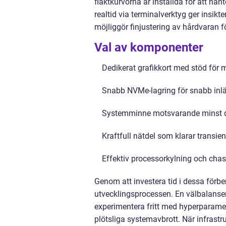
fläktkurvorna är inställda för att ha
realtid via terminalverktyg ger insikte
möjliggör finjustering av hårdvaran för
Val av komponenter
Dedikerat grafikkort med stöd för
Snabb NVMe-lagring för snabb inl
Systemminne motsvarande minst d
Kraftfull nätdel som klarar transie
Effektiv processorkylning och chas
Genom att investera tid i dessa förb
utvecklingsprocessen. En välbalanser
experimentera fritt med hyperparametr
plötsliga systemavbrott. När infrastru