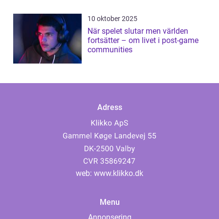
10 oktober 2025
När spelet slutar men världen
fortsätter – om livet i post-game
communities
Adress
web:
www.klikko.dk
Menu
Annonsering