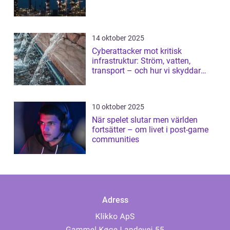
14 oktober 2025
Cyberattacker mot kritisk
infrastruktur: Ström, vatten,
transport – och hur vi skyddar
dem
10 oktober 2025
När spelet slutar men världen
fortsätter – om livet i post-game
communities
Adress