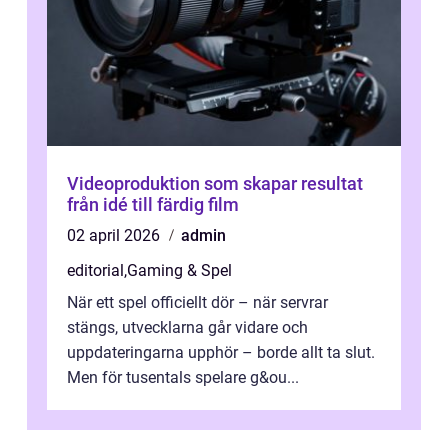
Videoproduktion som skapar resultat
från idé till färdig film
02 april 2026
admin
editorial
,
Gaming & Spel
När ett spel officiellt dör – när servrar
stängs, utvecklarna går vidare och
uppdateringarna upphör – borde allt ta slut.
Men för tusentals spelare g&ou...