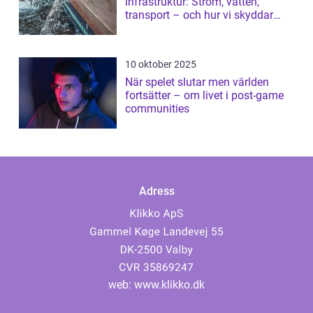
infrastruktur: Ström, vatten,
transport – och hur vi skyddar
dem
10 oktober 2025
När spelet slutar men världen
fortsätter – om livet i post-game
communities
Adress
web:
www.klikko.dk