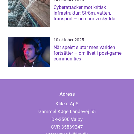
Cyberattacker mot kritisk
infrastruktur: Ström, vatten,
transport – och hur vi skyddar
dem
10 oktober 2025
När spelet slutar men världen
fortsätter – om livet i post-game
communities
Adress