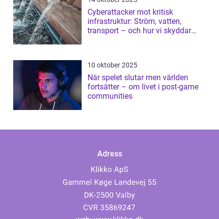
Cyberattacker mot kritisk
infrastruktur: Ström, vatten,
transport – och hur vi skyddar
dem
10 oktober 2025
När spelet slutar men världen
fortsätter – om livet i post-game
communities
Adress