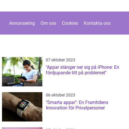
Annonsering
Om oss
Cookies
Kontakta oss
07 oktober 2023
"Appar stänger ner sig på iPhone: En
fördjupande titt på problemet"
06 oktober 2023
"Smarta appar": En Framtidens
Innovation för Privatpersoner