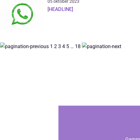
05 oktober 2023
[HEADLINE]
1
2
3
4
5
…
18