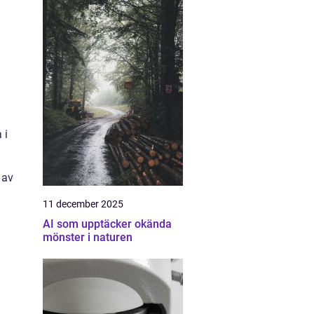
 i
 av
11 december 2025
AI som upptäcker okända
mönster i naturen