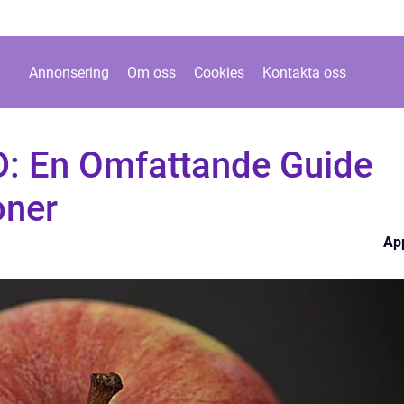
Annonsering
Om oss
Cookies
Kontakta oss
D: En Omfattande Guide
oner
Ap