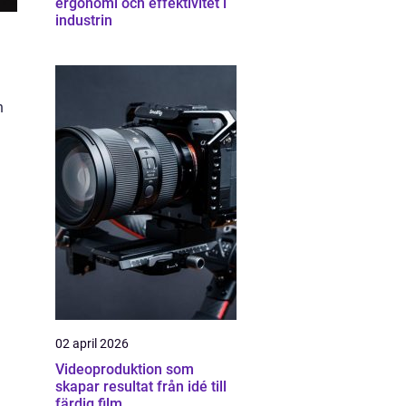
ergonomi och effektivitet i
industrin
n
02 april 2026
Videoproduktion som
skapar resultat från idé till
färdig film