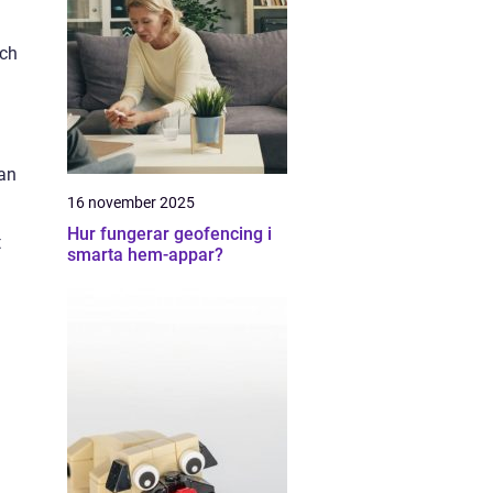
och
kan
16 november 2025
Hur fungerar geofencing i
t
smarta hem-appar?