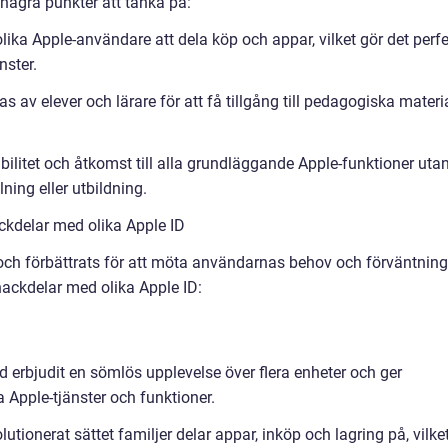
 några punkter att tänka på:
 olika Apple-användare att dela köp och appar, vilket gör det perf
nster.
 av elever och lärare för att få tillgång till pedagogiska materi
ibilitet och åtkomst till alla grundläggande Apple-funktioner uta
ning eller utbildning.
kdelar med olika Apple ID
och förbättrats för att möta användarnas behov och förväntning
nackdelar med olika Apple ID:
id erbjudit en sömlös upplevelse över flera enheter och ger
a Apple-tjänster och funktioner.
lutionerat sättet familjer delar appar, inköp och lagring på, vilke